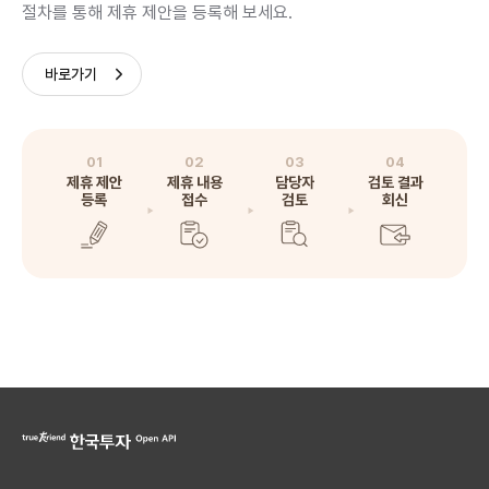
절차를 통해 제휴 제안을 등록해 보세요.
바로가기
01
02
03
04
제휴 제안
제휴 내용
담당자
검토 결과
등록
접수
검토
회신
true friend 한국투자 Open API